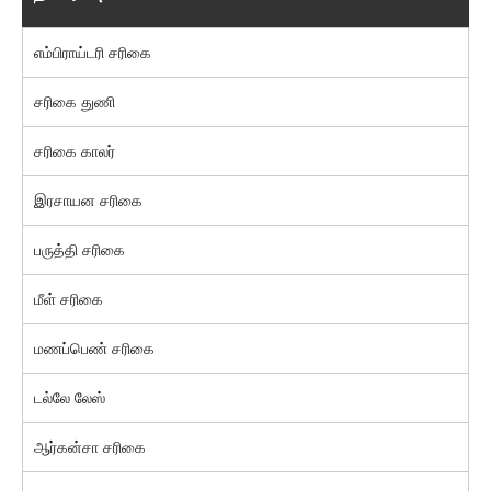
எம்பிராய்டரி சரிகை
சரிகை துணி
சரிகை காலர்
இரசாயன சரிகை
பருத்தி சரிகை
மீள் சரிகை
மணப்பெண் சரிகை
டல்லே லேஸ்
ஆர்கன்சா சரிகை