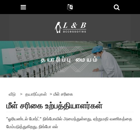
தயாரிப்பு மையம்
வீடு
>
தயாரிப்புகள்
> மீள் சரிகை
மீள் சரிகை உற்பத்தியாளர்கள்
"ஓரியண்டல் போர்ட்" நிங்போவில் அமைந்துள்ளது, ஏற்றுமதி வணிகத்தை
மேம்படுத்துகிறது, நிங்போ எல்