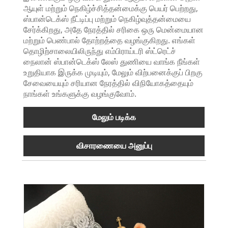
ஆயுள் மற்றும் நெகிழ்ச்சித்தன்மைக்கு பெயர் பெற்றது,
ஸ்பான்டெக்ஸ் நீட்டிப்பு மற்றும் நெகிழ்வுத்தன்மையை
சேர்க்கிறது, அதே நேரத்தில் சரிகை ஒரு மென்மையான
மற்றும் பெண்பால் தோற்றத்தை வழங்குகிறது. எங்கள்
தொழிற்சாலையிலிருந்து எம்பிராய்டரி ஸ்ட்ரெட்ச்
நைலான் ஸ்பான்டெக்ஸ் லேஸ் துணியை வாங்க நீங்கள்
உறுதியாக இருக்க முடியும், மேலும் விற்பனைக்குப் பிறகு
சேவையையும் சரியான நேரத்தில் விநியோகத்தையும்
நாங்கள் உங்களுக்கு வழங்குவோம்.
மேலும் படிக்க
விசாரணையை அனுப்பு