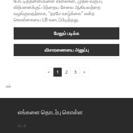
போட்டித்தன்மையுள்ள விலைகள், முதல்-வகுப்பு
விற்பனைக்குப் பிந்தைய சேவை ஆகியவற்றை
வழங்குவதற்காக, "தரமே வாழ்க்கை" என்ற
கொள்கையை LB கடைப்பிடித்தது.
மேலும் படிக்க
விசாரணையை அனுப்பு
<
1
2
3
>
எல்
எங்களை தொடர்பு கொள்ள
டெல்