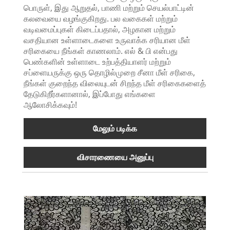
பொருள், இது ஆறுதல், பாணி மற்றும் செயல்பாட்டின்
கலவையை வழங்குகிறது. பல வகைகள் மற்றும்
வடிவமைப்புகள் கிடைப்பதால், அழகான மற்றும்
வசதியான உள்ளாடைகளை உருவாக்க சரியான மீள்
சரிகையை நீங்கள் காணலாம். எல் & பி என்பது
பெண்களின் உள்ளாடை உற்பத்தியாளர் மற்றும்
சப்ளையருக்கு ஒரு தொழில்முறை சீனா மீள் சரிகை,
நீங்கள் குறைந்த விலையுடன் சிறந்த மீள் சரிகைகளைத்
தேடுகிறீர்களானால், இப்போது எங்களை
ஆலோசிக்கவும்!
மேலும் படிக்க
விசாரணையை அனுப்பு