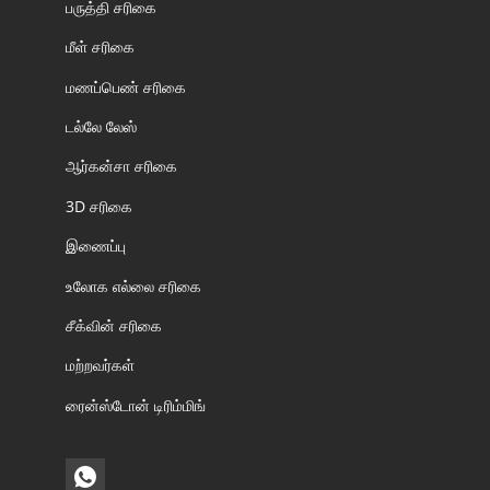
பருத்தி சரிகை
மீள் சரிகை
மணப்பெண் சரிகை
டல்லே லேஸ்
ஆர்கன்சா சரிகை
3D சரிகை
இணைப்பு
உலோக எல்லை சரிகை
சீக்வின் சரிகை
மற்றவர்கள்
ரைன்ஸ்டோன் டிரிம்மிங்