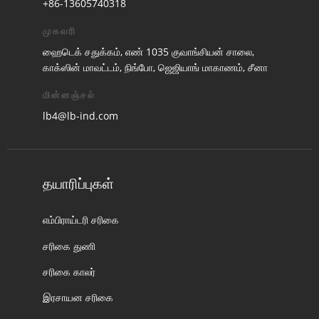
+86-13605740318
முகவரி
ஹைடெக் சதுக்கம், எண் 1035 குவாங்சியன் சாலை,
காக்ஸின் மாவட்டம், நிங்போ, ஜெஜியாங் மாகாணம், சீனா
மின்னஞ்சல்
lb4@lb-ind.com
தயாரிப்புகள்
எம்பிராய்டரி சரிகை
சரிகை துணி
சரிகை காலர்
இரசாயன சரிகை